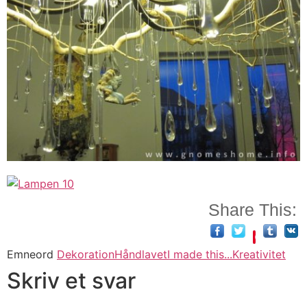
Share This:
Emneord
Dekoration
Håndlavet
I made this...
Kreativitet
Skriv et svar